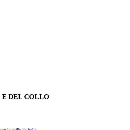
 E DEL COLLO
con le spille da balia