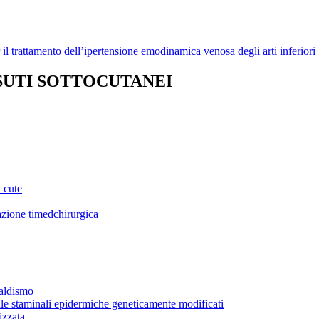
 trattamento dell’ipertensione emodinamica venosa degli arti inferiori
SUTI SOTTOCUTANEI
a cute
zazione timedchirurgica
baldismo
lule staminali epidermiche geneticamente modificati
izzata