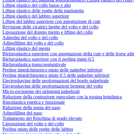
Lifting elastico del collo basso e alto
Lifting elastico delle rughe della marionetta
Lifting elastico del labbro superiore
Lifting del labbro superiore con asportazione di cute
Revisione delle cicatrici larghe del volto e del collo
Liposuzione del doppio mento e lifting del collo
Adipolisi del volto e del collo
Adipofilling del volto e del collo
Lifting elastico del mento
Blefaroplastica superiore con asportazione della cute e delle borse ad
Blefaroplastica superiore con il peeling misto 0.5
Blefaroplastica transcongiuntivale
Peeling timedchirurgico misto delle palpebre inferiori
Peeling timedchirurgico misto 0.5 delle palpebre inferiori
Electroshaving delle neoformazioni del bordo palpebrale
Electroshaving delle neoformazioni benigne del volto
Micro-escissione dei siringomi palpebrali
Riduzione della contrazione muscolare con la tossina botulinica
Rinoplastica estetica e funzionale
Riduzione della punta del naso
Adipofilling del naso
Trattamento del Rinofima di grado elevato
Liposuzione del volto e del collo
Peeling misto delle rughe delle labbra