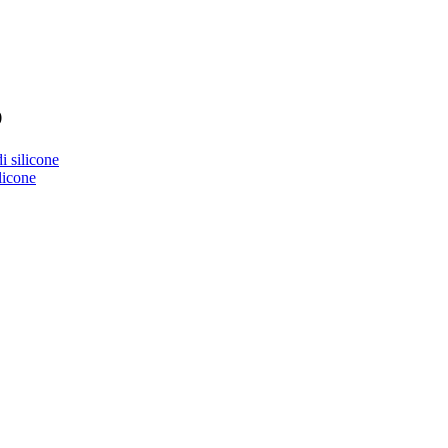
O
i silicone
licone