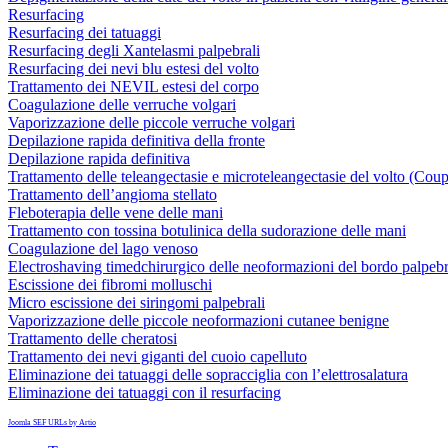
Resurfacing
Resurfacing dei tatuaggi
Resurfacing degli Xantelasmi palpebrali
Resurfacing dei nevi blu estesi del volto
Trattamento dei NEVIL estesi del corpo
Coagulazione delle verruche volgari
Vaporizzazione delle piccole verruche volgari
Depilazione rapida definitiva della fronte
Depilazione rapida definitiva
Trattamento delle teleangectasie e microteleangectasie del volto (Cou
Trattamento dell’angioma stellato
Fleboterapia delle vene delle mani
Trattamento con tossina botulinica della sudorazione delle mani
Coagulazione del lago venoso
Electroshaving timedchirurgico delle neoformazioni del bordo palpebr
Escissione dei fibromi molluschi
Micro escissione dei siringomi palpebrali
Vaporizzazione delle piccole neoformazioni cutanee benigne
Trattamento delle cheratosi
Trattamento dei nevi giganti del cuoio capelluto
Eliminazione dei tatuaggi delle sopracciglia con l’elettrosalatura
Eliminazione dei tatuaggi con il resurfacing
Joomla SEF URLs by Artio