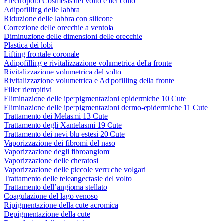
Electroporo Cosmesis del volto e del collo
Adipofilling delle labbra
Riduzione delle labbra con silicone
Correzione delle orecchie a ventola
Diminuzione delle dimensioni delle orecchie
Plastica dei lobi
Lifting frontale coronale
Adipofilling e rivitalizzazione volumetrica della fronte
Rivitalizzazione volumetrica del volto
Rivitalizzazione volumetrica e Adipofilling della fronte
Filler riempitivi
Eliminazione delle iperpigmentazioni epidermiche 10 Cute
Eliminazione delle iperpigmentazioni dermo-epidermiche 11 Cute
Trattamento dei Melasmi 13 Cute
Trattamento degli Xantelasmi 19 Cute
Trattamento dei nevi blu estesi 20 Cute
Vaporizzazione dei fibromi del naso
Vaporizzazione degli fibroangiomi
Vaporizzazione delle cheratosi
Vaporizzazione delle piccole verruche volgari
Trattamento delle teleangectasie del volto
Trattamento dell’angioma stellato
Coagulazione del lago venoso
Ripigmentazione della cute acromica
Depigmentazione della cute