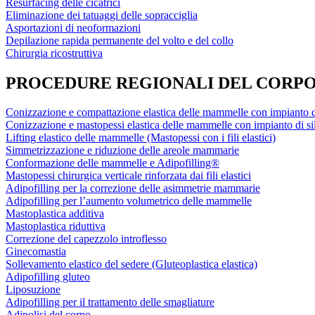
Resurfacing delle cicatrici
Eliminazione dei tatuaggi delle sopracciglia
Asportazioni di neoformazioni
Depilazione rapida permanente del volto e del collo
Chirurgia ricostruttiva
PROCEDURE REGIONALI DEL CORP
Conizzazione e compattazione elastica delle mammelle con impianto d
Conizzazione e mastopessi elastica delle mammelle con impianto di si
Lifting elastico delle mammelle (Mastopessi con i fili elastici)
Simmetrizzazione e riduzione delle areole mammarie
Conformazione delle mammelle e Adipofilling®
Mastopessi chirurgica verticale rinforzata dai fili elastici
Adipofilling per la correzione delle asimmetrie mammarie
Adipofilling per l’aumento volumetrico delle mammelle
Mastoplastica additiva
Mastoplastica riduttiva
Correzione del capezzolo introflesso
Ginecomastia
Sollevamento elastico del sedere (Gluteoplastica elastica)
Adipofilling gluteo
Liposuzione
Adipofilling per il trattamento delle smagliature
Adipolisi del corpo