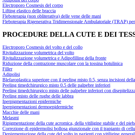
Electroporo Cosmesis del corpo
Lifting elastico delle braccia
Fleboterapia (non obliterativa) delle vene delle mani
Fleboterapia Rigenerativa Tridimensionale Ambulatoriale (TRAP) per il
PROCEDURE DELLA CUTE E DEI TES
Electroporo Cosmesis del volto e del collo
Rivitalizzazione volumetrica del volto
Rivitalizzazione volumetrica e Adipofilling della fronte
Riduzione della contrazione muscolare con la tossina botulinica
Filler
Adipolisi
Blefaroplastica superiore con il peeling misto 0.5, senza incisioni dell
Peeling timedchirurgico misto 0.5 delle palpebre inferiori
Peeling timedchirurgico misto delle palpebre inferiori con disepiteliz
Peeling misto delle rughe delle labbra
Iperpigmentazioni epidermiche
Iperpigmentazioni dermoepidermiche
Macchie delle mani
Melasmi
Ripigmentazione della cute acromica, della vitiligine stabile e del pie
Correzione di epidermolisi bollosa giunzionale con il trapianto di cel
Depigmentazione della cute del volto in pazienti con vitiligine general