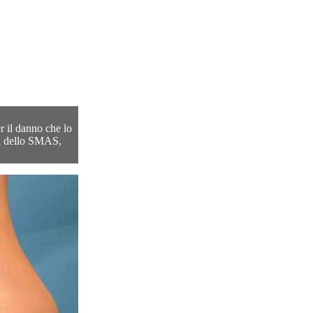
er il danno che lo
oni dello SMAS,