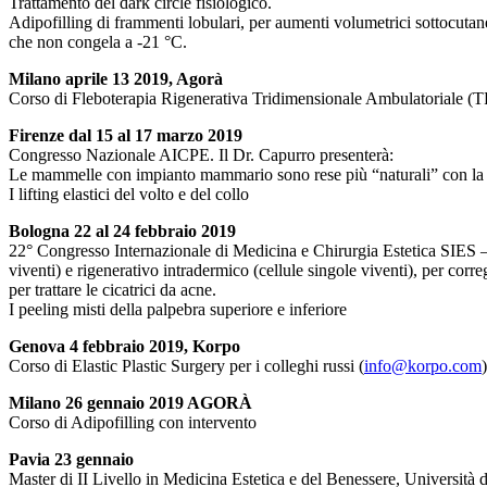
Trattamento del dark circle fisiologico.
Adipofilling di frammenti lobulari, per aumenti volumetrici sottocutanei
che non congela a -21 °C.
Milano aprile 13 2019, Agorà
Corso di Fleboterapia Rigenerativa Tridimensionale Ambulatoriale 
Firenze dal 15 al 17 marzo 2019
Congresso Nazionale AICPE. Il Dr. Capurro presenterà:
Le mammelle con impianto mammario sono rese più “naturali” con la con
I lifting elastici del volto e del collo
Bologna 22 al 24 febbraio 2019
22° Congresso Internazionale di Medicina e Chirurgia Estetica SIES –
viventi) e rigenerativo intradermico (cellule singole viventi), per corre
per trattare le cicatrici da acne.
I peeling misti della palpebra superiore e inferiore
Genova 4 febbraio 2019, Korpo
Corso di Elastic Plastic Surgery per i colleghi russi (
info@korpo.com
)
Milano 26 gennaio 2019 AGORÀ
Corso di Adipofilling con intervento
Pavia 23 gennaio
Master di II Livello in Medicina Estetica e del Benessere, Università d