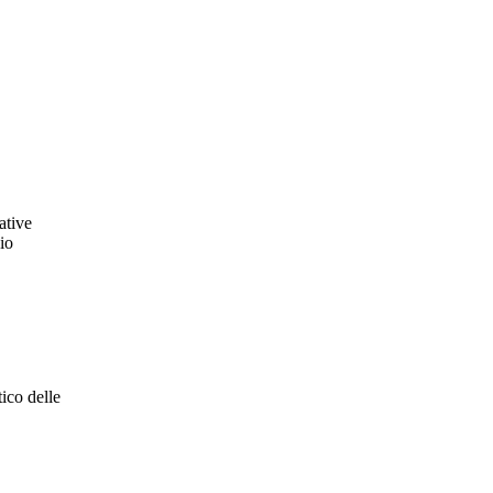
ative
hio
tico delle