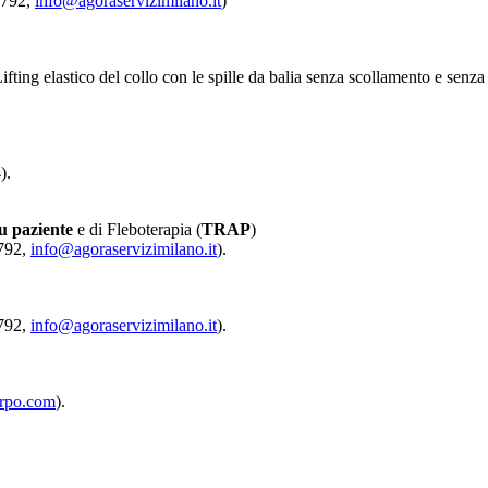
3792,
info@agoraservizimilano.it
)
ifting elastico del collo con le spille da balia senza scollamento e senza
).
u paziente
e di Fleboterapia (
TRAP
)
3792,
info@agoraservizimilano.it
).
3792,
info@agoraservizimilano.it
).
rpo.com
).