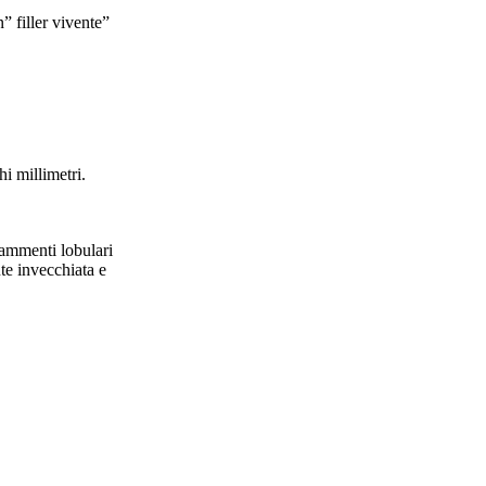
” filler vivente”
i millimetri.
rammenti lobulari
ute invecchiata e