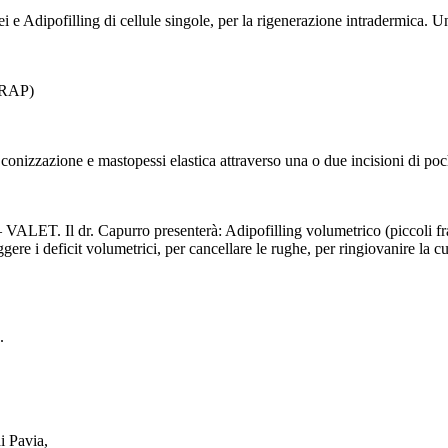
 e Adipofilling di cellule singole, per la rigenerazione intradermica. Un
(TRAP)
izzazione e mastopessi elastica attraverso una o due incisioni di poch
 VALET. Il dr. Capurro presenterà: Adipofilling volumetrico (piccoli f
ggere i deficit volumetrici, per cancellare le rughe, per ringiovanire la c
.
i Pavia,