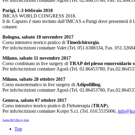
Per info/iscrizioni contattare Agorà (Tel. 02.86453780, Fax. 02.8645
Parigi, 1-3 febbraio 2018
IMCAS WORLD CONGRESS 2018.
ll dr. Capurro è stato invitato dall’IMCAS a Parigi dove presenterà il L
cutanee.
Bologna, sabato 18 novembre 2017
Corso intensivo teorico pratico di
Timedchirurgia
.
Per info/iscrizioni contattare Valet (Tel. 051.6388334, Fax. 051.32684
Milano, sabato 11 novembre 2017
Corso combinato in live surgery di
TRAP del plesso emorroidario s
Per info/iscrizioni contattare Agorà (Tel. 02.86453780, Fax.02.8645
Milano, sabato 28 ottobre 2017
Corso monotematico in live surgery di
Adipofilling
.
Per info/iscrizioni contattare Agorà (Tel. 02.86453780, Fax.02.8645
Genova, sabato 07 ottobre 2017
Corso intensivo teorico pratico di Fleboterapia (
TRAP
).
Per info/iscrizioni contattare Korpo S.r.l. (Tel. 010.5535006,
info@ko
Joomla SEF URLs by Artio
Top