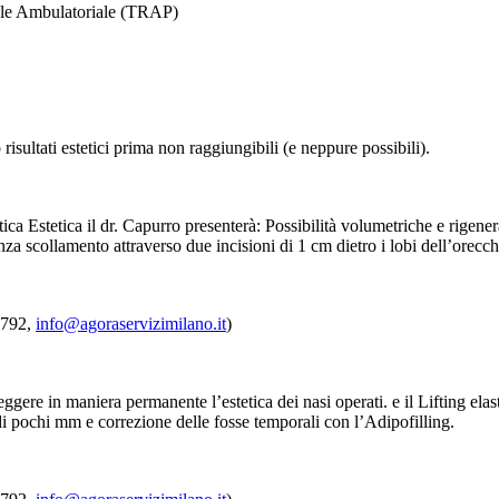
nale Ambulatoriale (TRAP)
risultati estetici prima non raggiungibili (e neppure possibili).
ca Estetica il dr. Capurro presenterà: Possibilità volumetriche e rigener
senza scollamento attraverso due incisioni di 1 cm dietro i lobi dell’orecc
3792,
info@agoraservizimilano.it
)
gere in maniera permanente l’estetica dei nasi operati. e il Lifting elas
di pochi mm e correzione delle fosse temporali con l’Adipofilling.